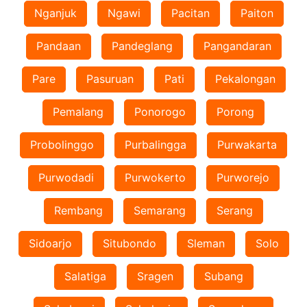
Nganjuk
Ngawi
Pacitan
Paiton
Pandaan
Pandeglang
Pangandaran
Pare
Pasuruan
Pati
Pekalongan
Pemalang
Ponorogo
Porong
Probolinggo
Purbalingga
Purwakarta
Purwodadi
Purwokerto
Purworejo
Rembang
Semarang
Serang
Sidoarjo
Situbondo
Sleman
Solo
Salatiga
Sragen
Subang