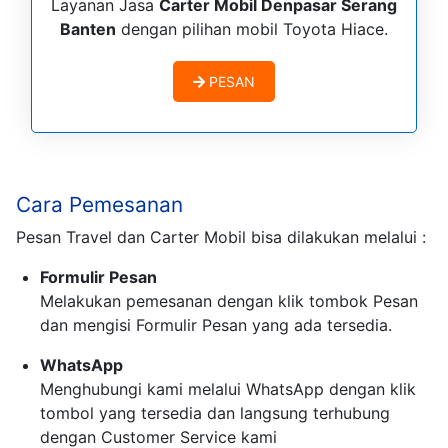
Layanan Jasa
Carter Mobil Denpasar Serang
Banten
dengan pilihan mobil Toyota Hiace.
PESAN
Cara Pemesanan
Pesan Travel dan Carter Mobil bisa dilakukan melalui :
Formulir Pesan
Melakukan pemesanan dengan klik tombok Pesan
dan mengisi Formulir Pesan yang ada tersedia.
WhatsApp
Menghubungi kami melalui WhatsApp dengan klik
tombol yang tersedia dan langsung terhubung
dengan Customer Service kami