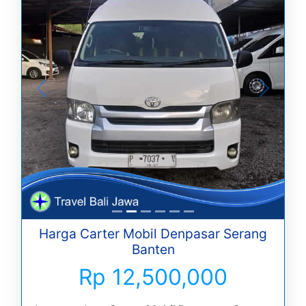
Harga Carter Mobil Denpasar Serang
Banten
Rp 12,500,000