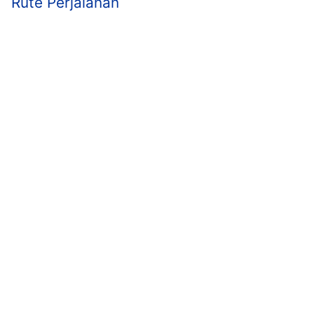
Rute Perjalanan