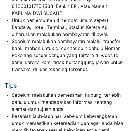
643601017754538, Bank : BRI, Atas Nama :
KARLINA DWI SUSANTI
Untuk penjemputan di tempat umum seperti
Bandara, Hotel, Terminal, Stasiun Kereta Api
diharuskan melakukan pembayaran di awal.
Sebelum melakukan pembayaran melalui transfer
bank, mohon untuk di cek terlebih dahulu Nomor
Rekening sesuai dengan yang tertera di website
kami, karena kami tidak bertanggung jawab untuk
transaksi di luar rekening tersebut.
Tips
Sebelum melakukan pemesanan, hubungi terlebih
dahulu untuk mendapatkan informasi tentang
alamat dan tujuan anda.
Pesanlah jauh-jauh hari sebelum keberangkatan
untuk memastikan ketersedian dan agar anda bisa
memilih layanan sesuai keinginan anda demi