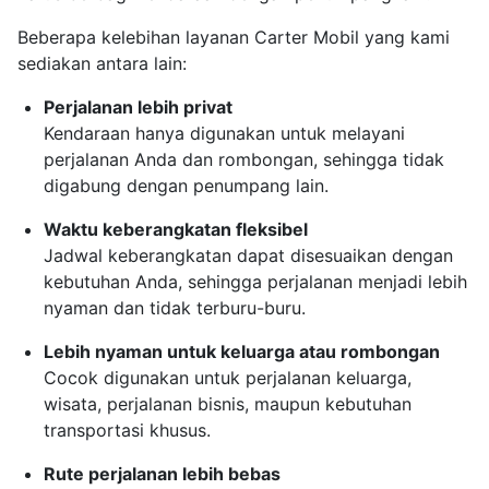
Beberapa kelebihan layanan Carter Mobil yang kami
sediakan antara lain:
Perjalanan lebih privat
Kendaraan hanya digunakan untuk melayani
perjalanan Anda dan rombongan, sehingga tidak
digabung dengan penumpang lain.
Waktu keberangkatan fleksibel
Jadwal keberangkatan dapat disesuaikan dengan
kebutuhan Anda, sehingga perjalanan menjadi lebih
nyaman dan tidak terburu-buru.
Lebih nyaman untuk keluarga atau rombongan
Cocok digunakan untuk perjalanan keluarga,
wisata, perjalanan bisnis, maupun kebutuhan
transportasi khusus.
Rute perjalanan lebih bebas