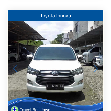
Toyota Innova