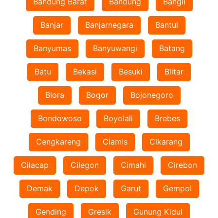
Bandung Barat
Bandung
Bangil
Banjar
Banjarnegara
Bantul
Banyumas
Banyuwangi
Batang
Batu
Bekasi
Besuki
Blitar
Blora
Bogor
Bojonegoro
Bondowoso
Boyolali
Brebes
Cengkareng
Ciamis
Cikarang
Cilacap
Cilegon
Cimahi
Cirebon
Demak
Depok
Garut
Gempol
Gending
Gresik
Gunung Kidul