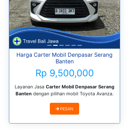
Harga Carter Mobil Denpasar Serang
Banten
Rp 9,500,000
Layanan Jasa
Carter Mobil Denpasar Serang
Banten
dengan pilihan mobil Toyota Avanza.
PESAN