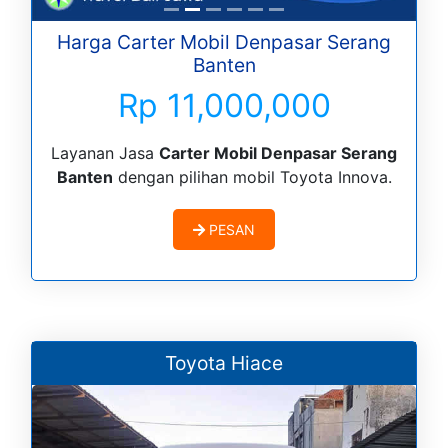
Harga Carter Mobil Denpasar Serang
Banten
Rp 11,000,000
Layanan Jasa
Carter Mobil Denpasar Serang
Banten
dengan pilihan mobil Toyota Innova.
PESAN
Toyota Hiace