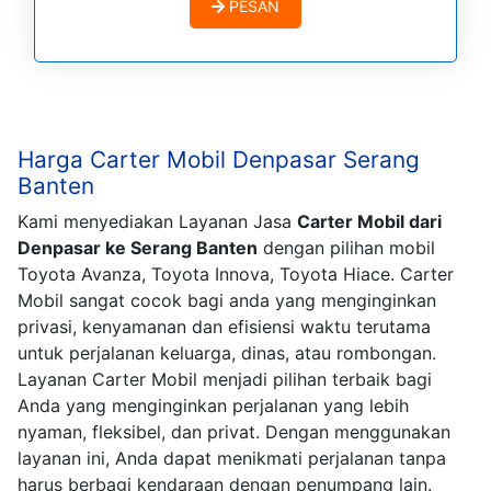
PESAN
Harga Carter Mobil Denpasar Serang
Banten
Kami menyediakan Layanan Jasa
Carter Mobil dari
Denpasar ke Serang Banten
dengan pilihan mobil
Toyota Avanza, Toyota Innova, Toyota Hiace. Carter
Mobil sangat cocok bagi anda yang menginginkan
privasi, kenyamanan dan efisiensi waktu terutama
untuk perjalanan keluarga, dinas, atau rombongan.
Layanan Carter Mobil menjadi pilihan terbaik bagi
Anda yang menginginkan perjalanan yang lebih
nyaman, fleksibel, dan privat. Dengan menggunakan
layanan ini, Anda dapat menikmati perjalanan tanpa
harus berbagi kendaraan dengan penumpang lain.