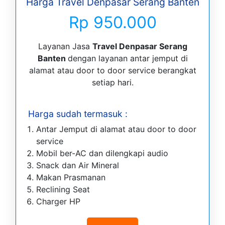
Harga Travel Denpasar Serang Banten
Rp 950.000
Layanan Jasa
Travel Denpasar Serang
Banten
dengan layanan antar jemput di
alamat atau door to door service berangkat
setiap hari.
Harga sudah termasuk :
Antar Jemput di alamat atau door to door
service
Mobil ber-AC dan dilengkapi audio
Snack dan Air Mineral
Makan Prasmanan
Reclining Seat
Charger HP