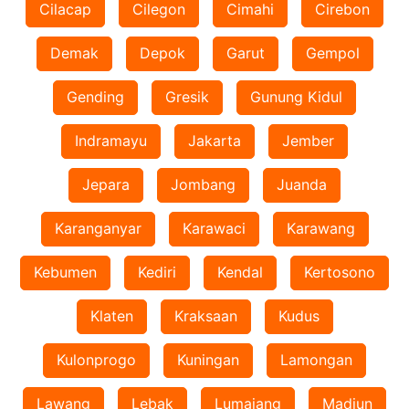
Cilacap
Cilegon
Cimahi
Cirebon
Demak
Depok
Garut
Gempol
Gending
Gresik
Gunung Kidul
Indramayu
Jakarta
Jember
Jepara
Jombang
Juanda
Karanganyar
Karawaci
Karawang
Kebumen
Kediri
Kendal
Kertosono
Klaten
Kraksaan
Kudus
Kulonprogo
Kuningan
Lamongan
Lawang
Lebak
Lumajang
Madiun