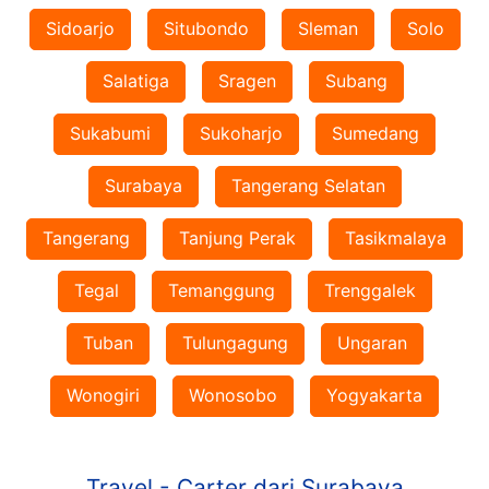
Sidoarjo
Situbondo
Sleman
Solo
Salatiga
Sragen
Subang
Sukabumi
Sukoharjo
Sumedang
Surabaya
Tangerang Selatan
Tangerang
Tanjung Perak
Tasikmalaya
Tegal
Temanggung
Trenggalek
Tuban
Tulungagung
Ungaran
Wonogiri
Wonosobo
Yogyakarta
Travel - Carter dari Surabaya