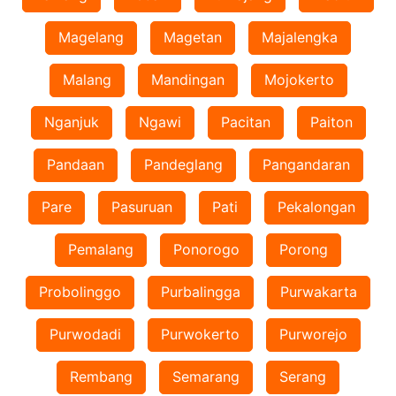
Magelang
Magetan
Majalengka
Malang
Mandingan
Mojokerto
Nganjuk
Ngawi
Pacitan
Paiton
Pandaan
Pandeglang
Pangandaran
Pare
Pasuruan
Pati
Pekalongan
Pemalang
Ponorogo
Porong
Probolinggo
Purbalingga
Purwakarta
Purwodadi
Purwokerto
Purworejo
Rembang
Semarang
Serang