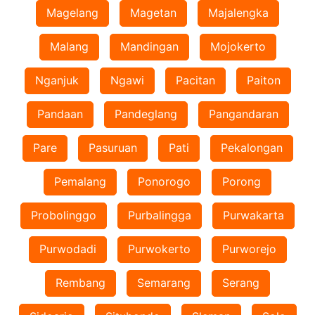
Magelang
Magetan
Majalengka
Malang
Mandingan
Mojokerto
Nganjuk
Ngawi
Pacitan
Paiton
Pandaan
Pandeglang
Pangandaran
Pare
Pasuruan
Pati
Pekalongan
Pemalang
Ponorogo
Porong
Probolinggo
Purbalingga
Purwakarta
Purwodadi
Purwokerto
Purworejo
Rembang
Semarang
Serang