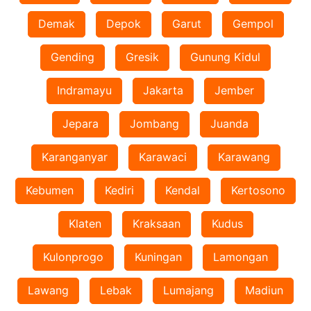
Demak
Depok
Garut
Gempol
Gending
Gresik
Gunung Kidul
Indramayu
Jakarta
Jember
Jepara
Jombang
Juanda
Karanganyar
Karawaci
Karawang
Kebumen
Kediri
Kendal
Kertosono
Klaten
Kraksaan
Kudus
Kulonprogo
Kuningan
Lamongan
Lawang
Lebak
Lumajang
Madiun