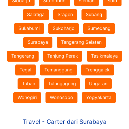
Sidoarjo
Situbondo
Sleman
Solo
Salatiga
Sragen
Subang
Sukabumi
Sukoharjo
Sumedang
Surabaya
Tangerang Selatan
Tangerang
Tanjung Perak
Tasikmalaya
Tegal
Temanggung
Trenggalek
Tuban
Tulungagung
Ungaran
Wonogiri
Wonosobo
Yogyakarta
Travel - Carter dari Surabaya