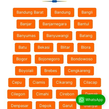
Bandung Barat
Bandung
Bangli
Banjar
Banjarnegara
Bantul
Banyumas
Banyuwangi
Batang
Batu
Bekasi
Blitar
Blora
Bogor
Bojonegoro
Bondowoso
Boyolali
Brebes
Cengkareng
Cepu
Ciamis
Cikarang
Cilacap
Cilegon
Cimahi
Cirebon
Demak
WhatsApp
Denpasar
Depok
Garut
Gianyar