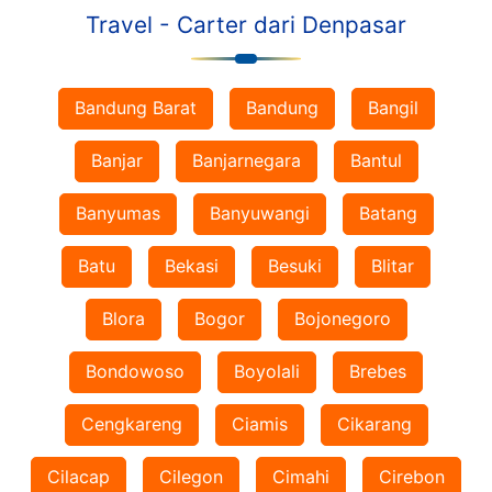
Travel - Carter dari Denpasar
Bandung Barat
Bandung
Bangil
Banjar
Banjarnegara
Bantul
Banyumas
Banyuwangi
Batang
Batu
Bekasi
Besuki
Blitar
Blora
Bogor
Bojonegoro
Bondowoso
Boyolali
Brebes
Cengkareng
Ciamis
Cikarang
Cilacap
Cilegon
Cimahi
Cirebon