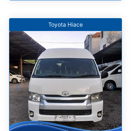
Toyota Hiace