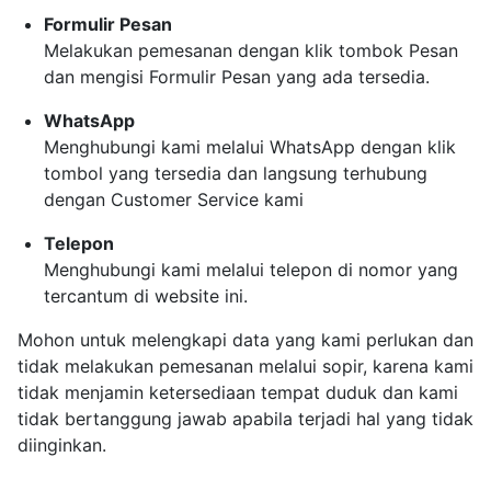
Formulir Pesan
Melakukan pemesanan dengan klik tombok Pesan
dan mengisi Formulir Pesan yang ada tersedia.
WhatsApp
Menghubungi kami melalui WhatsApp dengan klik
tombol yang tersedia dan langsung terhubung
dengan Customer Service kami
Telepon
Menghubungi kami melalui telepon di nomor yang
tercantum di website ini.
Mohon untuk melengkapi data yang kami perlukan dan
tidak melakukan pemesanan melalui sopir, karena kami
tidak menjamin ketersediaan tempat duduk dan kami
tidak bertanggung jawab apabila terjadi hal yang tidak
diinginkan.