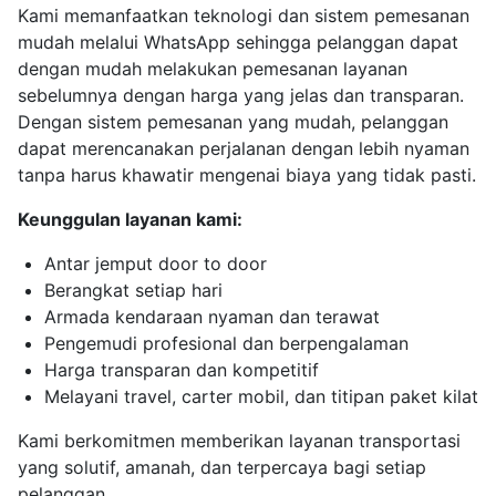
Kami memanfaatkan teknologi dan sistem pemesanan
mudah melalui WhatsApp sehingga pelanggan dapat
dengan mudah melakukan pemesanan layanan
sebelumnya dengan harga yang jelas dan transparan.
Dengan sistem pemesanan yang mudah, pelanggan
dapat merencanakan perjalanan dengan lebih nyaman
tanpa harus khawatir mengenai biaya yang tidak pasti.
Keunggulan layanan kami:
Antar jemput door to door
Berangkat setiap hari
Armada kendaraan nyaman dan terawat
Pengemudi profesional dan berpengalaman
Harga transparan dan kompetitif
Melayani travel, carter mobil, dan titipan paket kilat
Kami berkomitmen memberikan layanan transportasi
yang solutif, amanah, dan terpercaya bagi setiap
pelanggan.