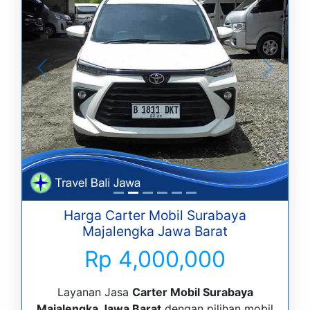
Harga Carter Mobil Surabaya
Majalengka Jawa Barat
Rp 4,000,000
Layanan Jasa
Carter Mobil Surabaya
Majalengka Jawa Barat
dengan pilihan mobil