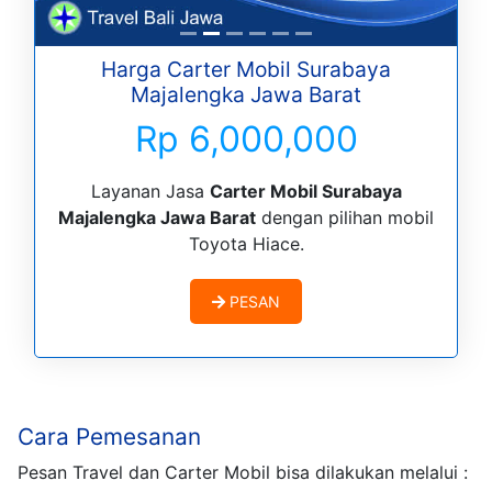
Harga Carter Mobil Surabaya
Majalengka Jawa Barat
Rp 6,000,000
Layanan Jasa
Carter Mobil Surabaya
Majalengka Jawa Barat
dengan pilihan mobil
Toyota Hiace.
PESAN
Cara Pemesanan
Pesan Travel dan Carter Mobil bisa dilakukan melalui :