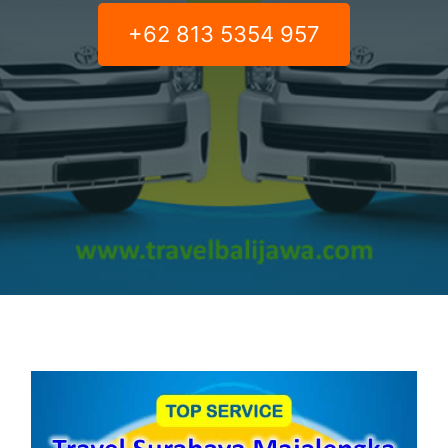
+62 813 5354 957