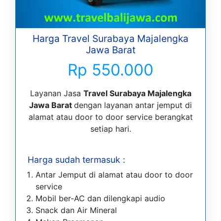
Harga Travel Surabaya Majalengka
Jawa Barat
Rp 550.000
Layanan Jasa
Travel Surabaya Majalengka
Jawa Barat
dengan layanan antar jemput di
alamat atau door to door service berangkat
setiap hari.
Harga sudah termasuk :
Antar Jemput di alamat atau door to door
service
Mobil ber-AC dan dilengkapi audio
Snack dan Air Mineral