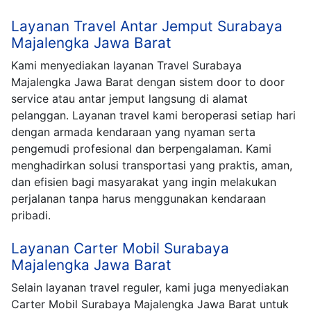
Layanan Travel Antar Jemput Surabaya
Majalengka Jawa Barat
Kami menyediakan layanan Travel Surabaya
Majalengka Jawa Barat dengan sistem door to door
service atau antar jemput langsung di alamat
pelanggan. Layanan travel kami beroperasi setiap hari
dengan armada kendaraan yang nyaman serta
pengemudi profesional dan berpengalaman. Kami
menghadirkan solusi transportasi yang praktis, aman,
dan efisien bagi masyarakat yang ingin melakukan
perjalanan tanpa harus menggunakan kendaraan
pribadi.
Layanan Carter Mobil Surabaya
Majalengka Jawa Barat
Selain layanan travel reguler, kami juga menyediakan
Carter Mobil Surabaya Majalengka Jawa Barat untuk