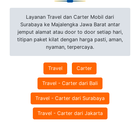
Layanan Travel dan Carter Mobil dari
Surabaya ke Majalengka Jawa Barat antar
jemput alamat atau door to door setiap hari,
titipan paket kilat dengan harga pasti, aman,
nyaman, terpercaya.
Travel
Carter
Travel - Carter dari Bali
Travel - Carter dari Surabaya
Travel - Carter dari Jakarta