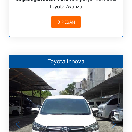
Toyota Avanza.
PESAN
Toyota Innova