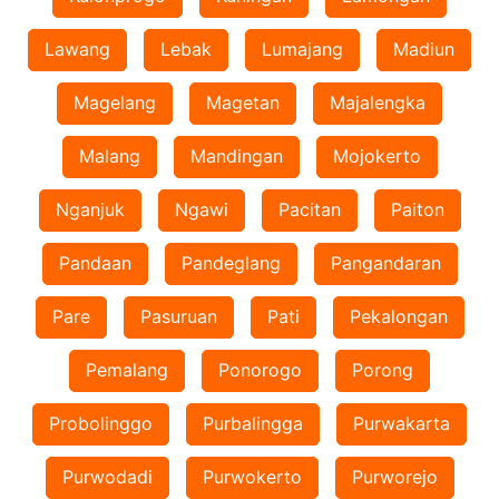
Lawang
Lebak
Lumajang
Madiun
Magelang
Magetan
Majalengka
Malang
Mandingan
Mojokerto
Nganjuk
Ngawi
Pacitan
Paiton
Pandaan
Pandeglang
Pangandaran
Pare
Pasuruan
Pati
Pekalongan
Pemalang
Ponorogo
Porong
Probolinggo
Purbalingga
Purwakarta
Purwodadi
Purwokerto
Purworejo