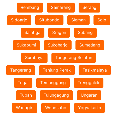
Rembang
Semarang
Serang
Sidoarjo
Situbondo
Sleman
Solo
Salatiga
Sragen
Subang
Sukabumi
Sukoharjo
Sumedang
Surabaya
Tangerang Selatan
Tangerang
Tanjung Perak
Tasikmalaya
Tegal
Temanggung
Trenggalek
Tuban
Tulungagung
Ungaran
Wonogiri
Wonosobo
Yogyakarta