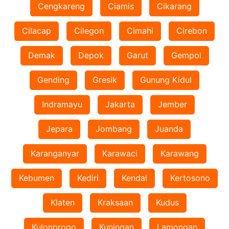
Cengkareng
Ciamis
Cikarang
Cilacap
Cilegon
Cimahi
Cirebon
Demak
Depok
Garut
Gempol
Gending
Gresik
Gunung Kidul
Indramayu
Jakarta
Jember
Jepara
Jombang
Juanda
Karanganyar
Karawaci
Karawang
Kebumen
Kediri
Kendal
Kertosono
Klaten
Kraksaan
Kudus
Kulonprogo
Kuningan
Lamongan