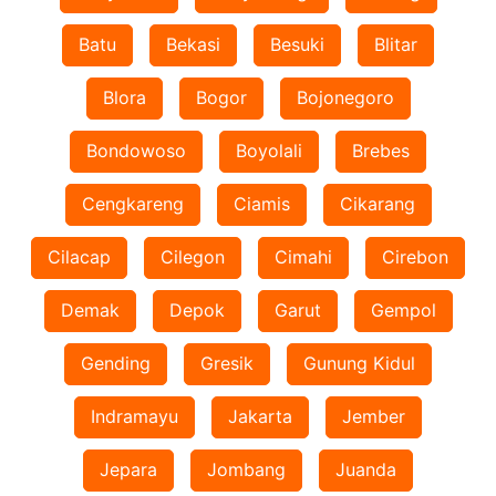
Batu
Bekasi
Besuki
Blitar
Blora
Bogor
Bojonegoro
Bondowoso
Boyolali
Brebes
Cengkareng
Ciamis
Cikarang
Cilacap
Cilegon
Cimahi
Cirebon
Demak
Depok
Garut
Gempol
Gending
Gresik
Gunung Kidul
Indramayu
Jakarta
Jember
Jepara
Jombang
Juanda