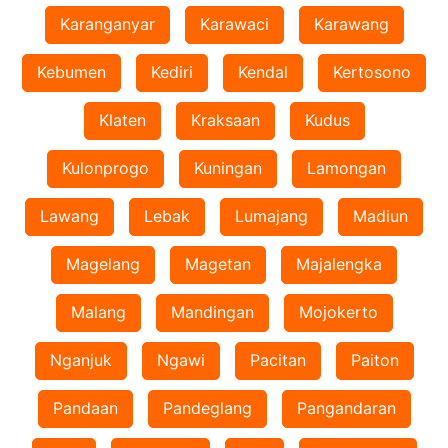
Karanganyar
Karawaci
Karawang
Kebumen
Kediri
Kendal
Kertosono
Klaten
Kraksaan
Kudus
Kulonprogo
Kuningan
Lamongan
Lawang
Lebak
Lumajang
Madiun
Magelang
Magetan
Majalengka
Malang
Mandingan
Mojokerto
Nganjuk
Ngawi
Pacitan
Paiton
Pandaan
Pandeglang
Pangandaran