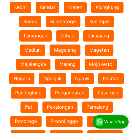
Kediri
Kendal
Klaten
Klungkung
Kudus
Kulonprogo
Kuningan
Lamongan
Lebak
Lumajang
Madiun
Magelang
Magetan
Majalengka
Malang
Mojokerto
Negara
Nganjuk
Ngawi
Pacitan
Pandeglang
Pangandaran
Pasuruan
Pati
Pekalongan
Pemalang
Ponorogo
Probolinggo
Purbalingga
WhatsApp