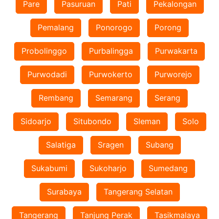
Pare
Pasuruan
Pati
Pekalongan
Pemalang
Ponorogo
Porong
Probolinggo
Purbalingga
Purwakarta
Purwodadi
Purwokerto
Purworejo
Rembang
Semarang
Serang
Sidoarjo
Situbondo
Sleman
Solo
Salatiga
Sragen
Subang
Sukabumi
Sukoharjo
Sumedang
Surabaya
Tangerang Selatan
Tangerang
Tanjung Perak
Tasikmalaya