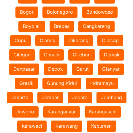
Bogor
Bojonegoro
Bondowoso
Boyolali
Brebes
Cengkareng
Cepu
Ciamis
Cikarang
Cilacap
Cilegon
Cimahi
Cirebon
Demak
Denpasar
Depok
Garut
Gianyar
Gresik
Gunung Kidul
Indramayu
Jakarta
Jember
Jepara
Jombang
Juwono
Karanganyar
Karangasem
Karawaci
Karawang
Kebumen