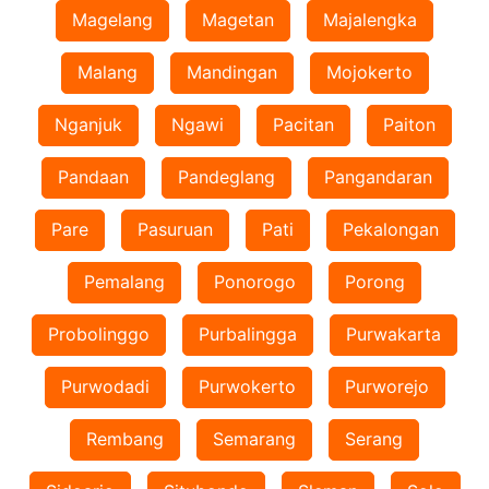
Magelang
Magetan
Majalengka
Malang
Mandingan
Mojokerto
Nganjuk
Ngawi
Pacitan
Paiton
Pandaan
Pandeglang
Pangandaran
Pare
Pasuruan
Pati
Pekalongan
Pemalang
Ponorogo
Porong
Probolinggo
Purbalingga
Purwakarta
Purwodadi
Purwokerto
Purworejo
Rembang
Semarang
Serang