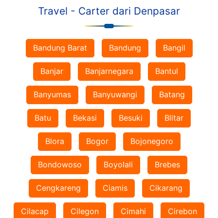
Travel - Carter dari Denpasar
Bandung Barat
Bandung
Bangil
Banjar
Banjarnegara
Bantul
Banyumas
Banyuwangi
Batang
Batu
Bekasi
Besuki
Blitar
Blora
Bogor
Bojonegoro
Bondowoso
Boyolali
Brebes
Cengkareng
Ciamis
Cikarang
Cilacap
Cilegon
Cimahi
Cirebon