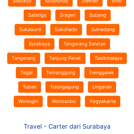
Sidoarjo
Situbondo
Sleman
Solo
Salatiga
Sragen
Subang
Sukabumi
Sukoharjo
Sumedang
Surabaya
Tangerang Selatan
Tangerang
Tanjung Perak
Tasikmalaya
Tegal
Temanggung
Trenggalek
Tuban
Tulungagung
Ungaran
Wonogiri
Wonosobo
Yogyakarta
Travel - Carter dari Surabaya