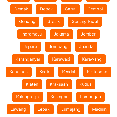
Demak
Depok
Garut
Gempol
Gending
Gresik
Gunung Kidul
Indramayu
Jakarta
Jember
Jepara
Jombang
Juanda
Karanganyar
Karawaci
Karawang
Kebumen
Kediri
Kendal
Kertosono
Klaten
Kraksaan
Kudus
Kulonprogo
Kuningan
Lamongan
Lawang
Lebak
Lumajang
Madiun