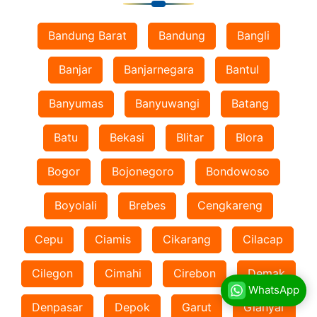
Bandung Barat
Bandung
Bangli
Banjar
Banjarnegara
Bantul
Banyumas
Banyuwangi
Batang
Batu
Bekasi
Blitar
Blora
Bogor
Bojonegoro
Bondowoso
Boyolali
Brebes
Cengkareng
Cepu
Ciamis
Cikarang
Cilacap
Cilegon
Cimahi
Cirebon
Demak
WhatsApp
Denpasar
Depok
Garut
Gianyar