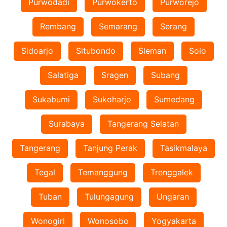
Purwodadi
Purwokerto
Purworejo
Rembang
Semarang
Serang
Sidoarjo
Situbondo
Sleman
Solo
Salatiga
Sragen
Subang
Sukabumi
Sukoharjo
Sumedang
Surabaya
Tangerang Selatan
Tangerang
Tanjung Perak
Tasikmalaya
Tegal
Temanggung
Trenggalek
Tuban
Tulungagung
Ungaran
Wonogiri
Wonosobo
Yogyakarta