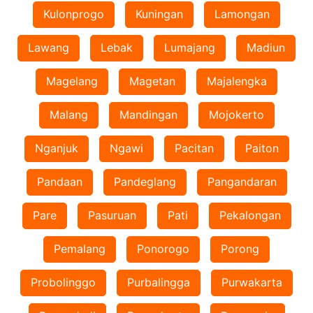
Kulonprogo
Kuningan
Lamongan
Lawang
Lebak
Lumajang
Madiun
Magelang
Magetan
Majalengka
Malang
Mandingan
Mojokerto
Nganjuk
Ngawi
Pacitan
Paiton
Pandaan
Pandeglang
Pangandaran
Pare
Pasuruan
Pati
Pekalongan
Pemalang
Ponorogo
Porong
Probolinggo
Purbalingga
Purwakarta