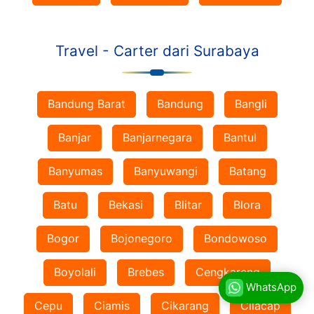
Travel - Carter dari Surabaya
Bandung Barat
Bandung
Bangli
Banjar
Banjarnegara
Bantul
Banyumas
Banyuwangi
Batang
Batu
Bekasi
Blitar
Blora
Bogor
Bojonegoro
Bondowoso
Boyolali
Brebes
Cengkareng
WhatsApp
Cepu
Ciamis
Cikarang
Cilacap