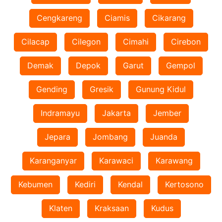
Cengkareng
Ciamis
Cikarang
Cilacap
Cilegon
Cimahi
Cirebon
Demak
Depok
Garut
Gempol
Gending
Gresik
Gunung Kidul
Indramayu
Jakarta
Jember
Jepara
Jombang
Juanda
Karanganyar
Karawaci
Karawang
Kebumen
Kediri
Kendal
Kertosono
Klaten
Kraksaan
Kudus