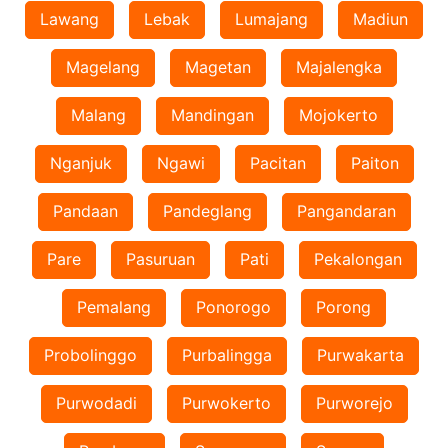
Lawang
Lebak
Lumajang
Madiun
Magelang
Magetan
Majalengka
Malang
Mandingan
Mojokerto
Nganjuk
Ngawi
Pacitan
Paiton
Pandaan
Pandeglang
Pangandaran
Pare
Pasuruan
Pati
Pekalongan
Pemalang
Ponorogo
Porong
Probolinggo
Purbalingga
Purwakarta
Purwodadi
Purwokerto
Purworejo