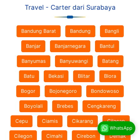
Travel - Carter dari Surabaya
Bandung Barat
Bandung
Bangli
Banjar
Banjarnegara
Bantul
Banyumas
Banyuwangi
Batang
Batu
Bekasi
Blitar
Blora
Bogor
Bojonegoro
Bondowoso
Boyolali
Brebes
Cengkareng
Cepu
Ciamis
Cikarang
Cilacap
WhatsApp
Cilegon
Cimahi
Cirebon
Demak