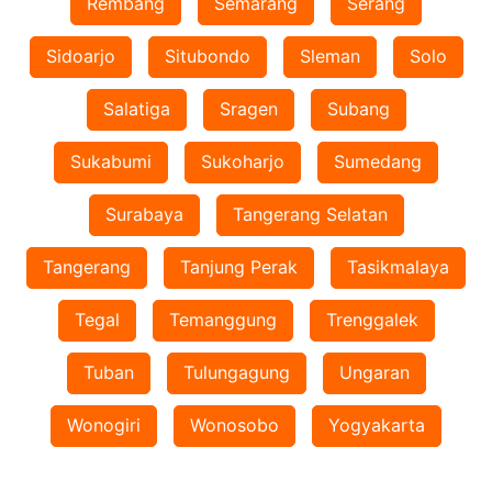
Rembang
Semarang
Serang
Sidoarjo
Situbondo
Sleman
Solo
Salatiga
Sragen
Subang
Sukabumi
Sukoharjo
Sumedang
Surabaya
Tangerang Selatan
Tangerang
Tanjung Perak
Tasikmalaya
Tegal
Temanggung
Trenggalek
Tuban
Tulungagung
Ungaran
Wonogiri
Wonosobo
Yogyakarta